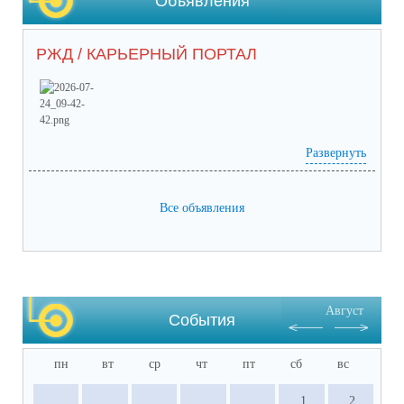
Объявления
РЖД / КАРЬЕРНЫЙ ПОРТАЛ
Развернуть
Prilozhieniie_2 (65) (1).pdf
(скачать)
(посмотреть)
Prilozhieniie_1 (53).pdf
(скачать)
(посмотреть)
05-1884_ot_21.07.2026.pdf
(скачать)
(посмотреть)
Все объявления
Август
События
пн
вт
ср
чт
пт
сб
вс
1
2