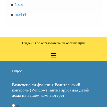
firpo.ru
япроф.рф
Сведения об образовательной организации
Опрос
Включена ли функция Родительский
контроль (Windows, антивирус) для детей
дома на вашем компьютере?
Да