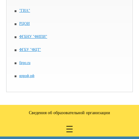
"ГИА"
РЦОИ
ФГБНУ "ФИПИ"
ФГБУ "ФЦТ"
firpo.ru
япроф.рф
Сведения об образовательной организации