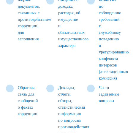
документов,
доходах,
по
связанных с
расходах, об
соблюдению
противодействием
имуществе
требований
коррупции,
и
к
для
обязательствах
служебному
заполнения
имущественного
поведению
характера
и
урегулированию
конфликта
интересов
(аттестационная
комиссия)
Обратная
Доклады,
Часто
связь для
отчеты,
задаваемые
сообщений
обзоры,
вопросы
о фактах
статистическая
коррупции
информация
по вопросам
противодействия