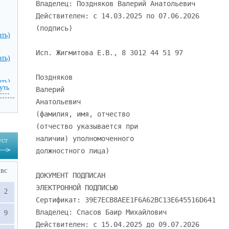
Владелец: Поздняков Валерий Анатольевич
Действителен: с 14.03.2025 по 07.06.2026
(подпись)
ать)
Исп. Жигмитова Е.В., 8 3012 44 51 97
ать)
Поздняков
ать)
уть
Валерий
Анатольевич
(фамилия, имя, отчество
(отчество указывается при
наличии) уполномоченного
уст
должностного лица)
вс
ДОКУМЕНТ ПОДПИСАН
ЭЛЕКТРОННОЙ ПОДПИСЬЮ
2
Сертификат: 39E7ECB8AEE1F6A62BC13E645516D641
Владелец: Спасов Баир Михайлович
9
Действителен: с 15.04.2025 до 09.07.2026