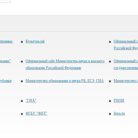
ственных
Культура.рф
Официальный с
Российской Фе
ование"
Официальный сайт Министерства науки и высшего
Официальный с
образования Российской Федерации
государственн
публики
Министерство образования и науки РБ: ЕГЭ, ГИА
Министерство 
"ГИА"
РЦОИ
ФГБУ "ФЦТ"
firpo.ru