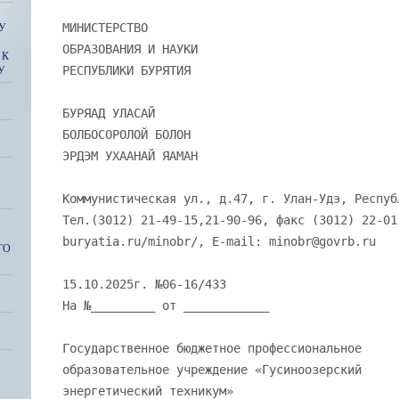
МИНИСТЕРСТВО
У
ОБРАЗОВАНИЯ И НАУКИ
 К
РЕСПУБЛИКИ БУРЯТИЯ
У
БУРЯАД УЛАСАЙ
БОЛБОСОРОЛОЙ БОЛОН
ЭРДЭМ УХААНАЙ ЯАМАН
Коммунистическая ул., д.47, г. Улан-Удэ, Респуб
Тел.(3012) 21-49-15,21-90-96, факс (3012) 22-01
buryatia.ru/minobr/, E-mail: minobr@govrb.ru
ГО
15.10.2025г. №06-16/433
На №_________ от ____________
Государственное бюджетное профессиональное
образовательное учреждение «Гусиноозерский
энергетический техникум»