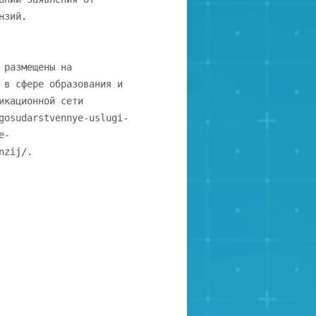
нзий.
 размещены на
 в сфере образования и
икационной сети
gosudarstvennye-uslugi-
e-
nzij/.