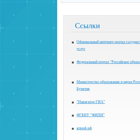
Ссылки
Официальный интернет-портал государ
услуг
Федеральный портал "Российское образ
Министерство образования и науки Рес
Бурятия
"Навигатор ГИА"
ФГБНУ "ФИПИ"
япроф.рф