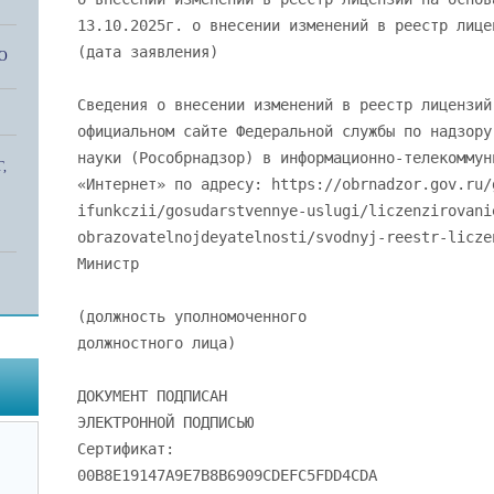
13.10.2025г. о внесении изменений в реестр лице
(дата заявления)
О
Сведения о внесении изменений в реестр лицензий
официальном сайте Федеральной службы по надзору
науки (Рособрнадзор) в информационно-телекоммун
,
«Интернет» по адресу: https://obrnadzor.gov.ru/
ifunkczii/gosudarstvennye-uslugi/liczenzirovani
obrazovatelnojdeyatelnosti/svodnyj-reestr-licze
Министр
(должность уполномоченного
должностного лица)
ДОКУМЕНТ ПОДПИСАН
ЭЛЕКТРОННОЙ ПОДПИСЬЮ
Сертификат:
00B8E19147A9E7B8B6909CDEFC5FDD4CDA