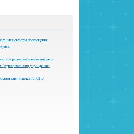
айт Министерства просвещения
дерации
айт для размещения информации о
ых (муниципальных) учреждениях
образования и науки РБ: ОГЭ