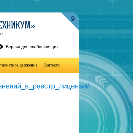
ТЕХНИКУМ»
17
Версия для слабовидящих
пионатное движение
Контакты
енений_в_реестр_лицензий