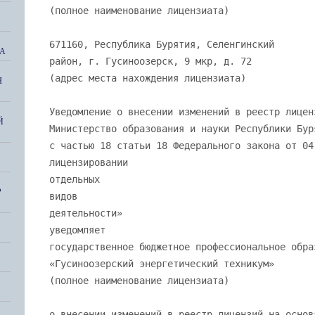
(полное наименование лицензиата)
671160, Республика Бурятия, Селенгинский
А
район, г. Гусиноозерск, 9 мкр, д. 72
(адрес места нахождения лицензиата)
Я
Уведомление о внесении изменений в реестр лицен
Й
Министерство образования и науки Республики Бур
с частью 18 статьи 18 Федерального закона от 04
лицензировании
отдельных
Р
видов
деятельности»
уведомляет
государственное бюджетное профессиональное обра
«Гусиноозерский энергетический техникум»
(полное наименование лицензиата)
о внесении изменений в реестр лицензий на основ