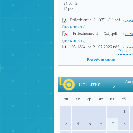
Prilozhieniie_2 (65) (1).pdf
(скач
(посмотреть)
Prilozhieniie_1 (53).pdf
(скач
(посмотреть)
05-1884_ot_21.07.2026.pdf
(скач
Разверн
(посмотреть)
Все объявления
Авг
События
пн
вт
ср
чт
пт
сб
1
3
4
5
6
7
8