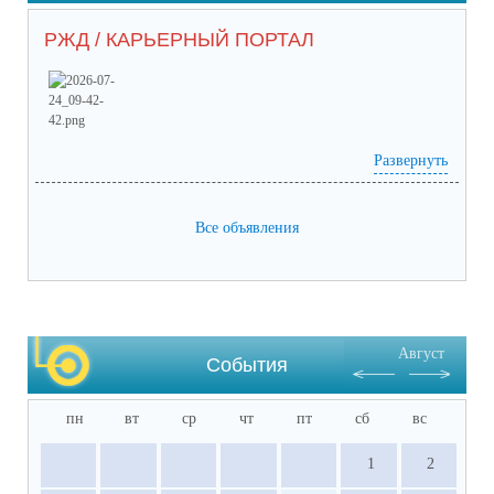
РЖД / КАРЬЕРНЫЙ ПОРТАЛ
Развернуть
Prilozhieniie_2 (65) (1).pdf
(скачать)
(посмотреть)
Prilozhieniie_1 (53).pdf
(скачать)
(посмотреть)
05-1884_ot_21.07.2026.pdf
(скачать)
(посмотреть)
Все объявления
Август
События
пн
вт
ср
чт
пт
сб
вс
1
2