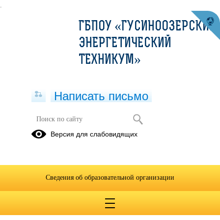
.
ГБПОУ «ГУСИНООЗЕРСКИЙ
ЭНЕРГЕТИЧЕСКИЙ
ТЕХНИКУМ»
Написать письмо
Библиотека
Версия для слабовидящих
Новинки
Электронный
учебно-
ресурс
методической
цифровой
Сведения об образовательной организации
литературы,
образовательной
предлагаемые
среды
издательствами
PROFобразование