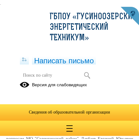
.
ГБПОУ «ГУСИНООЗЕРСКИЙ
ЭНЕРГЕТИЧЕСКИЙ
ТЕХНИКУМ»
Написать письмо
Студенты на ледовом катке
Версия для слабовидящих
29.01.2021
28 января 2021 года для студентов техникума администрация
муниципального образования "Селенгинский район" предоставила
Сведения об образовательной организации
студентам возможность провести досуг на ледовом катке стадиона
"Шахтёр" в честь Дня российского студенчества.
Мероприятие открыли заместитель главы по социальным
вопросам МО "Селенгинский район" Дагбаев Евгений Юрьевич,