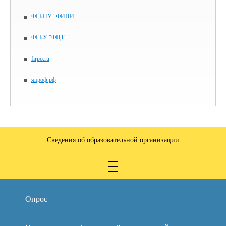
ФГБНУ "ФИПИ"
ФГБУ "ФЦТ"
firpo.ru
япроф.рф
Сведения об образовательной организации
Опрос