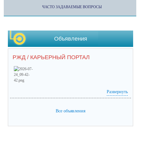
ЧАСТО ЗАДАВАЕМЫЕ ВОПРОСЫ
Объявления
РЖД / КАРЬЕРНЫЙ ПОРТАЛ
Развернуть
Prilozhieniie_2 (65) (1).pdf
(скачать)
(посмотреть)
Prilozhieniie_1 (53).pdf
(скачать)
(посмотреть)
05-1884_ot_21.07.2026.pdf
(скачать)
(посмотреть)
Все объявления