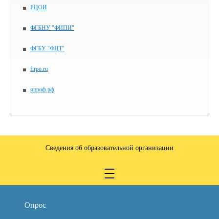
РЦОИ
ФГБНУ "ФИПИ"
ФГБУ "ФЦТ"
firpo.ru
япроф.рф
Сведения об образовательной организации
Опрос