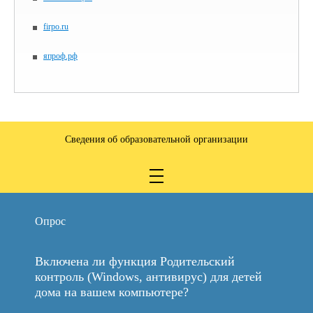
firpo.ru
япроф.рф
Сведения об образовательной организации
Опрос
Включена ли функция Родительский
контроль (Windows, антивирус) для детей
дома на вашем компьютере?