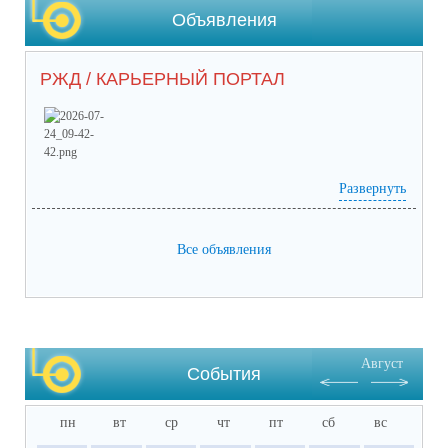
Объявления
РЖД / КАРЬЕРНЫЙ ПОРТАЛ
Развернуть
Prilozhieniie_2 (65) (1).pdf
(скачать)
(посмотреть)
Prilozhieniie_1 (53).pdf
(скачать)
(посмотреть)
05-1884_ot_21.07.2026.pdf
(скачать)
(посмотреть)
Все объявления
Август
События
пн
вт
ср
чт
пт
сб
вс