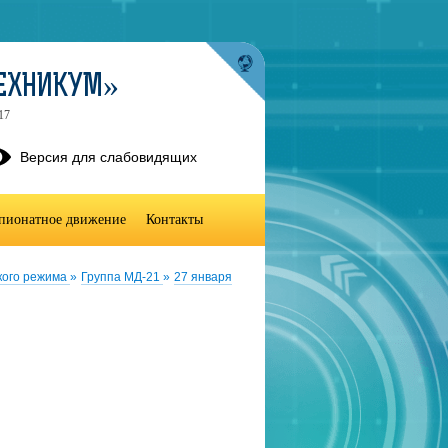
ТЕХНИКУМ»
17
Версия для слабовидящих
пионатное движение
Контакты
кого режима
»
Группа МД-21
»
27 января