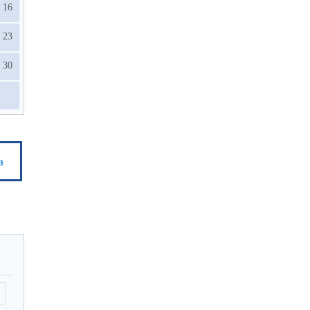
16
23
30
а