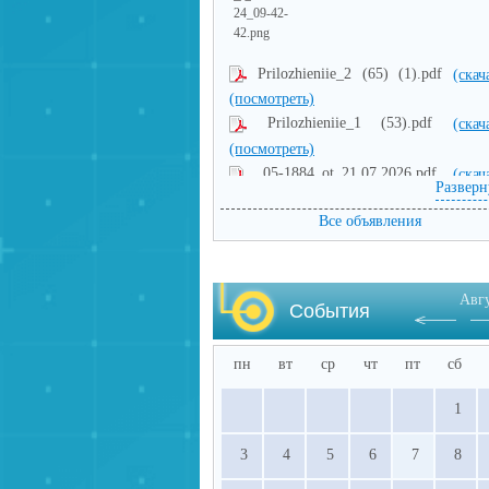
Prilozhieniie_2 (65) (1).pdf
(скач
(посмотреть)
Prilozhieniie_1 (53).pdf
(скач
(посмотреть)
05-1884_ot_21.07.2026.pdf
(скач
Разверн
(посмотреть)
Все объявления
Авг
События
пн
вт
ср
чт
пт
сб
1
3
4
5
6
7
8