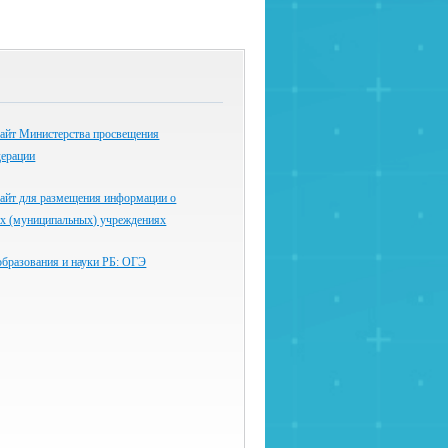
айт Министерства просвещения
дерации
айт для размещения информации о
ых (муниципальных) учреждениях
образования и науки РБ: ОГЭ