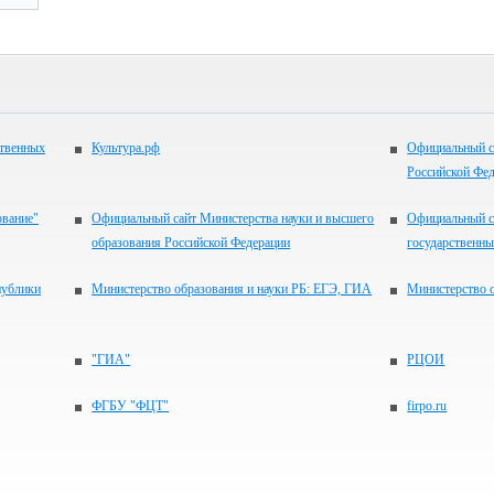
ственных
Культура.рф
Официальный с
Российской Фе
ование"
Официальный сайт Министерства науки и высшего
Официальный с
образования Российской Федерации
государственн
публики
Министерство образования и науки РБ: ЕГЭ, ГИА
Министерство 
"ГИА"
РЦОИ
ФГБУ "ФЦТ"
firpo.ru