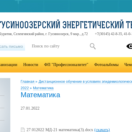
ГУСИНООЗЕРСКИЙ ЭНЕРГЕТИЧЕСКИЙ 
урятия, Селенгинский район, г. Гусиноозерск, 9 мкр., д.72
+7(30145) 42-8-35, 41-0-
сать письмо
ганизации
Новости
ФП "Профессионалитет"
Фотоальбомы
Чем
Главная
»
Дистанционное обучение в условиях эпидемиологичес
2022
»
Математика
Математика
27.01.2022
27.012022 МД-21 математика(3).docx
(скачать)