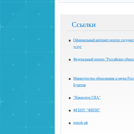
Ссылки
Официальный интернет-портал государ
услуг
Федеральный портал "Российское образ
Министерство образования и науки Рес
Бурятия
"Навигатор ГИА"
ФГБНУ "ФИПИ"
япроф.рф