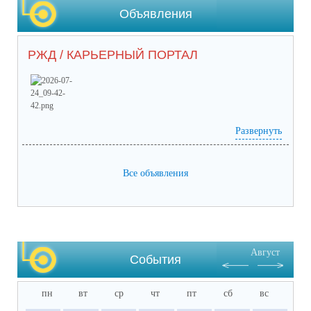
Объявления
РЖД / КАРЬЕРНЫЙ ПОРТАЛ
Развернуть
Prilozhieniie_2 (65) (1).pdf
(скачать)
(посмотреть)
Prilozhieniie_1 (53).pdf
(скачать)
(посмотреть)
05-1884_ot_21.07.2026.pdf
(скачать)
(посмотреть)
Все объявления
Август
События
пн
вт
ср
чт
пт
сб
вс