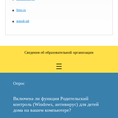
firpo.ru
япроф.рф
Сведения об образовательной организации
Опрос
Включена ли функция Родительский
контроль (Windows, антивирус) для детей
дома на вашем компьютере?