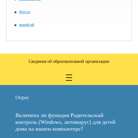
firpo.ru
япроф.рф
Сведения об образовательной организации
Опрос
Включена ли функция Родительский
контроль (Windows, антивирус) для детей
дома на вашем компьютере?