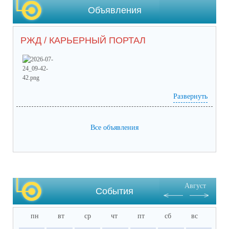
Объявления
РЖД / КАРЬЕРНЫЙ ПОРТАЛ
Развернуть
Prilozhieniie_2 (65) (1).pdf
(скачать)
(посмотреть)
Prilozhieniie_1 (53).pdf
(скачать)
(посмотреть)
05-1884_ot_21.07.2026.pdf
(скачать)
(посмотреть)
Все объявления
Август
События
пн
вт
ср
чт
пт
сб
вс