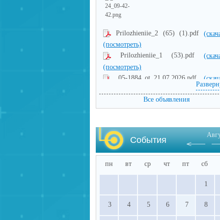
Prilozhieniie_2 (65) (1).pdf
(скач
(посмотреть)
Prilozhieniie_1 (53).pdf
(скач
(посмотреть)
05-1884_ot_21.07.2026.pdf
(скач
Разверн
(посмотреть)
Все объявления
Авг
События
пн
вт
ср
чт
пт
сб
1
3
4
5
6
7
8