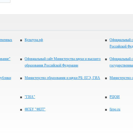
ственных
Культура.рф
Официальный с
Российской Фе
ование"
Официальный сайт Министерства науки и высшего
Официальный с
образования Российской Федерации
государственн
публики
Министерство образования и науки РБ: ЕГЭ, ГИА
Министерство 
"ГИА"
РЦОИ
ФГБУ "ФЦТ"
firpo.ru