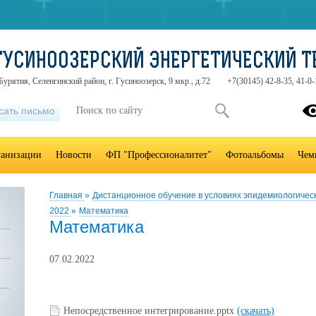
ГУСИНООЗЕРСКИЙ ЭНЕРГЕТИЧЕСКИЙ 
урятия, Селенгинский район, г. Гусиноозерск, 9 мкр., д.72
+7(30145) 42-8-35, 41-0-
сать письмо
ганизации
Новости
ФП "Профессионалитет"
Фотоальбомы
Чем
Главная
»
Дистанционное обучение в условиях эпидемиологичес
2022
»
Математика
Математика
07.02.2022
Непосредственное интегрирование.pptx
(скачать)