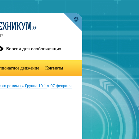
ТЕХНИКУМ»
17
Версия для слабовидящих
пионатное движение
Контакты
кого режима
»
Группа 10-1
»
07 февраля