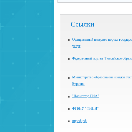
Ссылки
Официальный интернет-портал государ
услуг
Федеральный портал "Российское образ
Министерство образования и науки Рес
Бурятия
"Навигатор ГИА"
ФГБНУ "ФИПИ"
япроф.рф