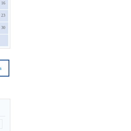
16
23
30
а