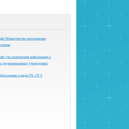
айт Министерства просвещения
дерации
айт для размещения информации о
ых (муниципальных) учреждениях
образования и науки РБ: ОГЭ