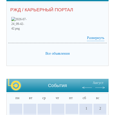
РЖД / КАРЬЕРНЫЙ ПОРТАЛ
Развернуть
Prilozhieniie_2 (65) (1).pdf
(скачать)
(посмотреть)
Prilozhieniie_1 (53).pdf
(скачать)
(посмотреть)
05-1884_ot_21.07.2026.pdf
(скачать)
(посмотреть)
Все объявления
Август
События
пн
вт
ср
чт
пт
сб
вс
1
2