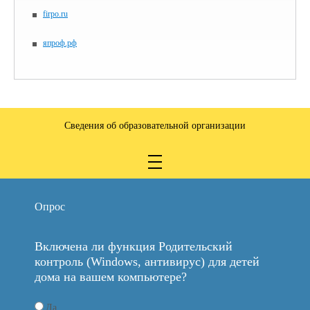
firpo.ru
япроф.рф
Сведения об образовательной организации
Опрос
Включена ли функция Родительский
контроль (Windows, антивирус) для детей
дома на вашем компьютере?
Да