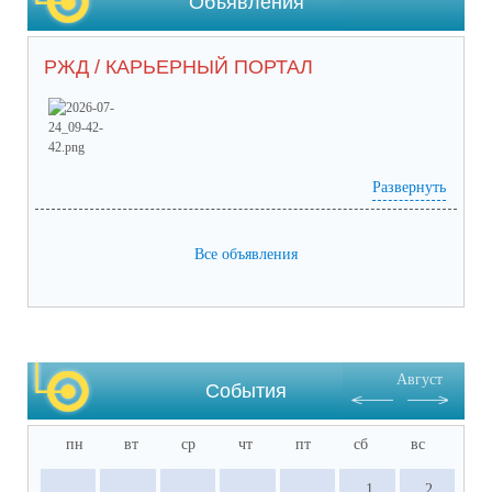
Объявления
РЖД / КАРЬЕРНЫЙ ПОРТАЛ
Развернуть
Prilozhieniie_2 (65) (1).pdf
(скачать)
(посмотреть)
Prilozhieniie_1 (53).pdf
(скачать)
(посмотреть)
05-1884_ot_21.07.2026.pdf
(скачать)
(посмотреть)
Все объявления
Август
События
пн
вт
ср
чт
пт
сб
вс
1
2