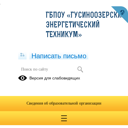
.
ГБПОУ «ГУСИНООЗЕРСКИЙ
ЭНЕРГЕТИЧЕСКИЙ
ТЕХНИКУМ»
Написать письмо
Техническая механика
Версия для слабовидящих
09.02.2023
Сведения об образовательной организации
гр.312,322,332-тора. техническая механика.docx
(скачать)
гр. 312,332,322 тех.механика (тесты).docx
(скачать)