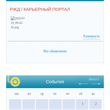
РЖД / КАРЬЕРНЫЙ ПОРТАЛ
Развернуть
Prilozhieniie_2 (65) (1).pdf
(скачать)
(посмотреть)
Prilozhieniie_1 (53).pdf
(скачать)
(посмотреть)
05-1884_ot_21.07.2026.pdf
(скачать)
(посмотреть)
Все объявления
Август
События
пн
вт
ср
чт
пт
сб
вс
1
2