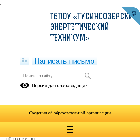
.
ГБПОУ «ГУСИНООЗЕРСКИЙ
ЭНЕРГЕТИЧЕСКИЙ
ТЕХНИКУМ»
Написать письмо
портал Takzdorovo.ru
Версия для слабовидящих
17.10.2024
Уважаемые педагоги, родители и студенты
техникума, Министерством здравоохранения России
Сведения об образовательной организации
создан портал Takzdorovo.ru, призванный
систематизировать актуальную информацию по основным
группам заболеваний, предоставлять населению сведения
по укреплению здоровья, ведению активного и здорового
образа жизни.