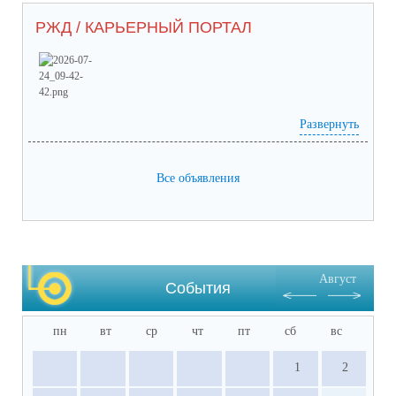
РЖД / КАРЬЕРНЫЙ ПОРТАЛ
Развернуть
Prilozhieniie_2 (65) (1).pdf
(скачать)
(посмотреть)
Prilozhieniie_1 (53).pdf
(скачать)
(посмотреть)
05-1884_ot_21.07.2026.pdf
(скачать)
(посмотреть)
Все объявления
Август
События
пн
вт
ср
чт
пт
сб
вс
1
2