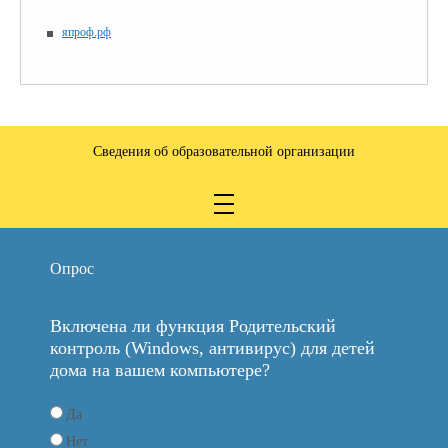
япроф.рф
Сведения об образовательной организации
Опрос
Включена ли функция Родительский
контроль (Windows, антивирус) для детей
дома на вашем компьютере?
Да
Нет