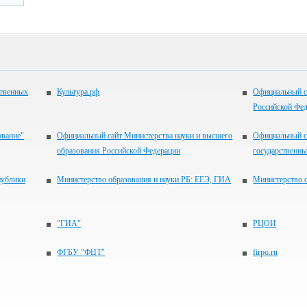
ственных
Культура.рф
Официальный с
Российской Фе
ование"
Официальный сайт Министерства науки и высшего
Официальный с
образования Российской Федерации
государственн
публики
Министерство образования и науки РБ: ЕГЭ, ГИА
Министерство 
"ГИА"
РЦОИ
ФГБУ "ФЦТ"
firpo.ru