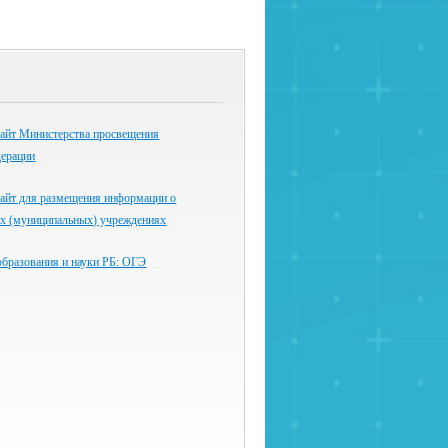
айт Министерства просвещения
дерации
айт для размещения информации о
ых (муниципальных) учреждениях
образования и науки РБ: ОГЭ