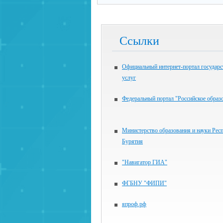
Ссылки
Официальный интернет-портал государ
услуг
Федеральный портал "Российское образ
Министерство образования и науки Рес
Бурятия
"Навигатор ГИА"
ФГБНУ "ФИПИ"
япроф.рф