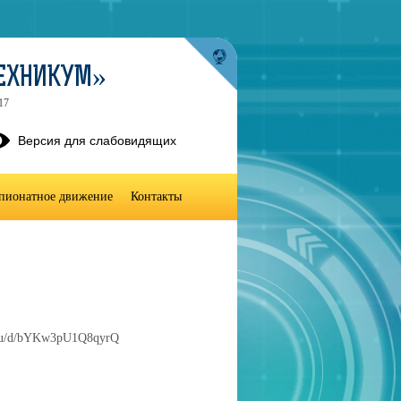
ТЕХНИКУМ»
17
Версия для слабовидящих
пионатное движение
Контакты
x.ru/d/bYKw3pU1Q8qyrQ