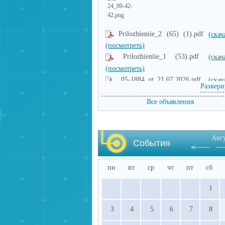
Prilozhieniie_2 (65) (1).pdf
(скач
(посмотреть)
Prilozhieniie_1 (53).pdf
(скач
(посмотреть)
05-1884_ot_21.07.2026.pdf
(скач
Разверн
(посмотреть)
Все объявления
Авг
События
пн
вт
ср
чт
пт
сб
1
3
4
5
6
7
8