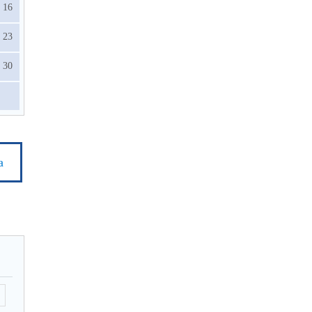
16
23
30
а