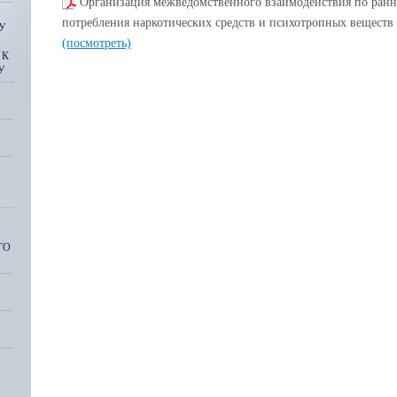
Организация межведомственного взаимодействия по ран
потребления наркотических средств и психотропных веществ
У
(посмотреть)
 К
У
ГО