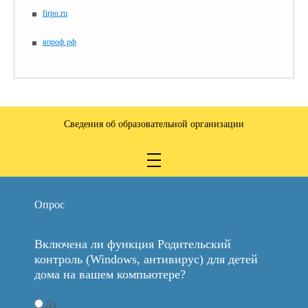
firpo.ru
япроф.рф
Сведения об образовательной организации
Опрос
Включена ли функция Родительский
контроль (Windows, антивирус) для детей
дома на вашем компьютере?
Да