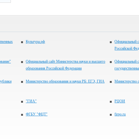
ственных
Культура.рф
Официальный с
Российской Фе
ование"
Официальный сайт Министерства науки и высшего
Официальный с
образования Российской Федерации
государственн
публики
Министерство образования и науки РБ: ЕГЭ, ГИА
Министерство 
"ГИА"
РЦОИ
ФГБУ "ФЦТ"
firpo.ru