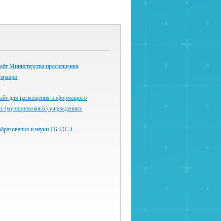
айт Министерства просвещения
дерации
айт для размещения информации о
ых (муниципальных) учреждениях
образования и науки РБ: ОГЭ