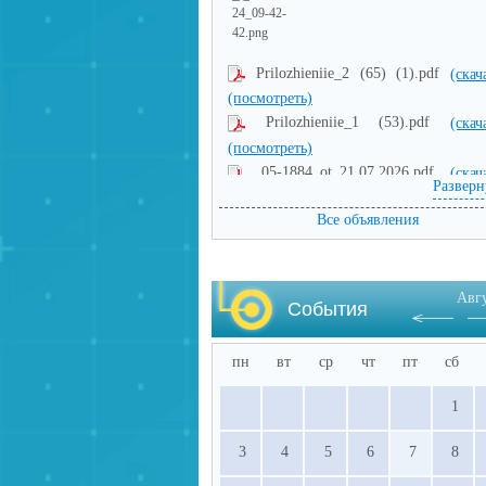
Prilozhieniie_2 (65) (1).pdf
(скач
(посмотреть)
Prilozhieniie_1 (53).pdf
(скач
(посмотреть)
05-1884_ot_21.07.2026.pdf
(скач
Разверн
(посмотреть)
Все объявления
Авг
События
пн
вт
ср
чт
пт
сб
1
3
4
5
6
7
8