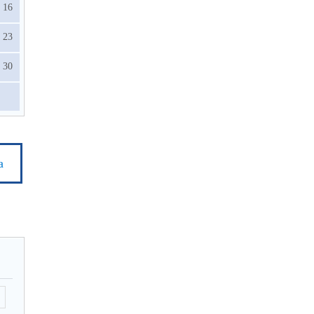
16
23
30
а