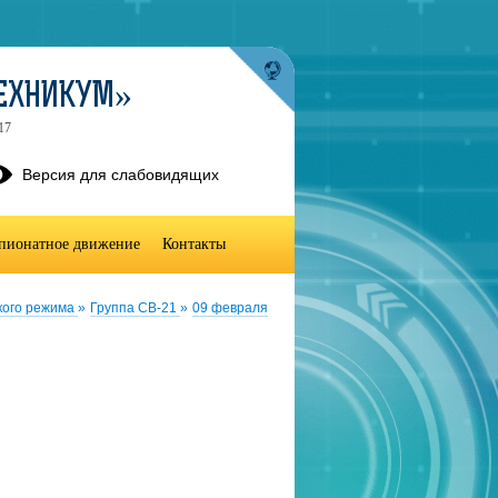
ТЕХНИКУМ»
17
Версия для слабовидящих
пионатное движение
Контакты
кого режима
»
Группа СВ-21
»
09 февраля