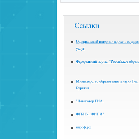
Ссылки
Официальный интернет-портал государ
услуг
Федеральный портал "Российское образ
Министерство образования и науки Рес
Бурятия
"Навигатор ГИА"
ФГБНУ "ФИПИ"
япроф.рф