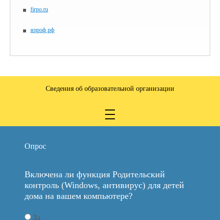
firpo.ru
япроф.рф
Сведения об образовательной организации
Опрос
Включена ли функция Родительский
контроль (Windows, антивирус) для детей
дома на вашем компьютере?
Да