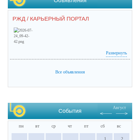
Объявления
РЖД / КАРЬЕРНЫЙ ПОРТАЛ
Развернуть
Prilozhieniie_2 (65) (1).pdf
(скачать)
(посмотреть)
Prilozhieniie_1 (53).pdf
(скачать)
(посмотреть)
05-1884_ot_21.07.2026.pdf
(скачать)
(посмотреть)
Все объявления
Август
События
пн
вт
ср
чт
пт
сб
вс
1
2