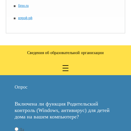
firpo.ru
япроф.рф
Сведения об образовательной организации
Опрос
Включена ли функция Родительский
контроль (Windows, антивирус) для детей
дома на вашем компьютере?
Да