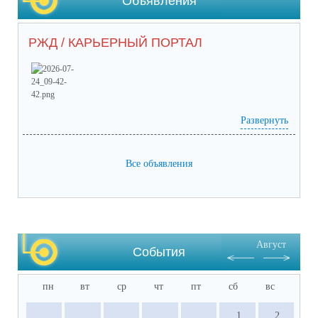
Объявления
РЖД / КАРЬЕРНЫЙ ПОРТАЛ
Развернуть
Prilozhieniie_2 (65) (1).pdf
(скачать)
(посмотреть)
Prilozhieniie_1 (53).pdf
(скачать)
(посмотреть)
05-1884_ot_21.07.2026.pdf
(скачать)
(посмотреть)
Все объявления
Август
События
пн
вт
ср
чт
пт
сб
вс
1
2