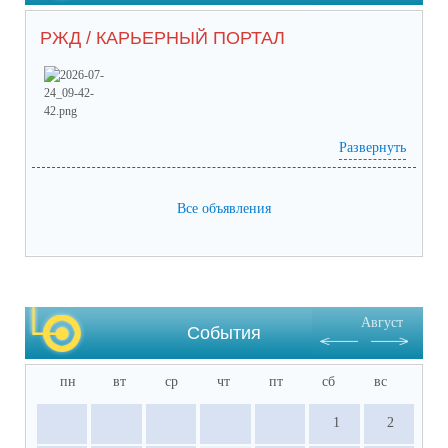
РЖД / КАРЬЕРНЫЙ ПОРТАЛ
Развернуть
Prilozhieniie_2 (65) (1).pdf
(скачать)
(посмотреть)
Prilozhieniie_1 (53).pdf
(скачать)
(посмотреть)
05-1884_ot_21.07.2026.pdf
(скачать)
(посмотреть)
Все объявления
Август
События
пн
вт
ср
чт
пт
сб
вс
1
2