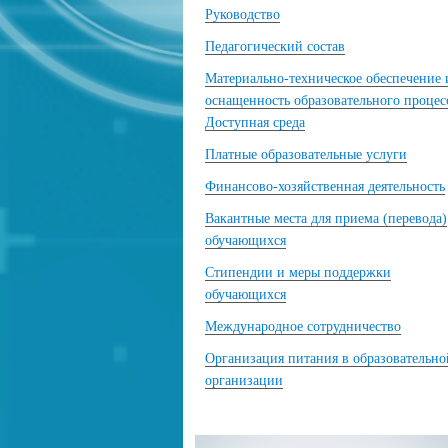
Руководство
Педагогический состав
Материально-техническое обеспечение 
оснащенность образовательного процес
Доступная среда
Платные образовательные услуги
Финансово-хозяйственная деятельность
Вакантные места для приема (перевода)
обучающихся
Стипендии и меры поддержки
обучающихся
Международное сотрудничество
Организация питания в образовательно
организации