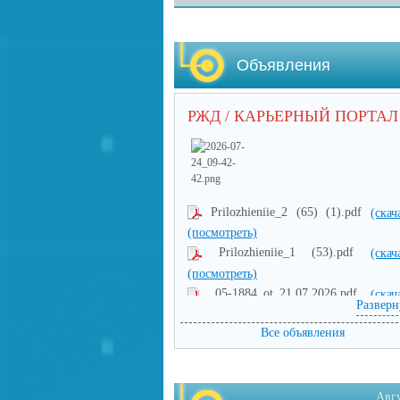
Объявления
РЖД / КАРЬЕРНЫЙ ПОРТАЛ
Prilozhieniie_2 (65) (1).pdf
(скач
(посмотреть)
Prilozhieniie_1 (53).pdf
(скач
(посмотреть)
05-1884_ot_21.07.2026.pdf
(скач
Разверн
(посмотреть)
Все объявления
Авг