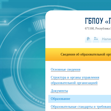
.
ГБПОУ «
671160, Республика Б
Напи
Сведения об образовательной ор
Основные сведения
Структура и органы управления
образовательной организацией
Документы
Образование
Образовательные стандарты и требован